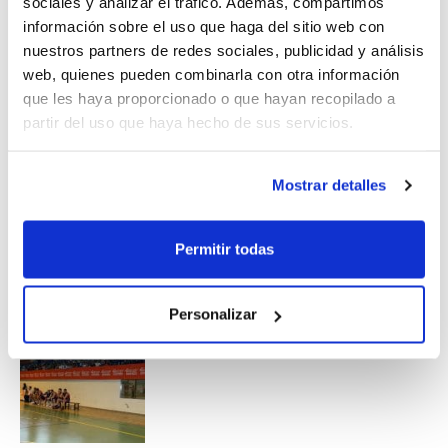
sociales y analizar el tráfico. Además, compartimos
cualquier partido amistoso de los que se celebran
información sobre el uso que haga del sitio web con
habitualmente.
nuestros partners de redes sociales, publicidad y análisis
web, quienes pueden combinarla con otra información
Consulta todos los detalles.
Inscripciones
que les haya proporcionado o que hayan recopilado a
a partir del 21 de julio.
partir del uso que haya hecho de sus servicios.
Mostrar detalles
Permitir todas
Personalizar