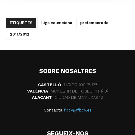
ETIQUETES
lliga valenciana
pretemporada
2011/2012
SOBRE NOSALTRES
CASTELLÓ
MAYOR 100 3º 17ª
VALÈNCIA
MONESTIR DE POBLET 14 1ª 3º
ALACANT
CIUDAD DE MATANZAS 12
Contacta
fbcv@fbcv.es
SEGUEIX-NOS