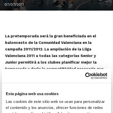
07/07/2011
La pretemporada será la gran beneficiada en el
baloncesto de la Comunidad Valenciana en la
campaña 2011/2012. La ampliación de la Lliga
Valenciana 2011 a todas las categorías Senior y
Junior permitirá a los clubes planificar mejor la
temporada y darle la competitividad necesaria que
muchos clubes echan de menos antes del inicio de la
Liga Regular. Con la Lliga Valenciana 2011, la puesta a
punto está asegurada.
Esta página web usa cookies
Pero además, la participación en la Lliga Valenciana
Las cookies de este sitio web se usan para personalizar
sólo conllevará el coste arbitral, que incluso se ha
el contenido y los anuncios, ofrecer funciones de redes
reducido para que resulte más económico que