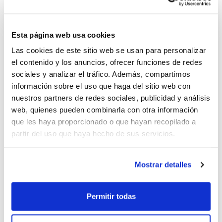
continuarà sent la competició de
pretemporada per excel·lència, combinant
el rodatge esportiu amb una experiència
Esta página web usa cookies
especial i plenament adaptada a les
Las cookies de este sitio web se usan para personalizar
el contenido y los anuncios, ofrecer funciones de redes
exigències de la Lliga.
sociales y analizar el tráfico. Además, compartimos
información sobre el uso que haga del sitio web con
¿A qui va dirigida la Lliga Valenciana
nuestros partners de redes sociales, publicidad y análisis
web, quienes pueden combinarla con otra información
2025?
que les haya proporcionado o que hayan recopilado a
A tots els equips. Està oberta a totes les
partir del uso que haya hecho de sus servicios.
categories: des de Benjamín fins a Sènior.
Masculí i Femení. Incloent la categoria
Mostrar detalles
Preinfantil.
Permitir todas
Quin és l'objectiu de la competició?