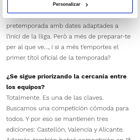
Garantir la millor posada a punt dels
Personalizar
equips amb un calendari de partits de
pretemporada amb dates adaptades a
l'inici de la lliga. Però a més de preparar-te
per al que ve…, i si a més t'emportes el
primer títol oficial de la temporada?
¿Se sigue priorizando la cercanía entre
los equipos?
Totalmente. Es una de las claves.
Buscamos una competición cómoda para
todos. Y por eso se mantienen tres
ediciones: Castellón, Valencia y Alicante.
Además, también habrá competición en 1ª