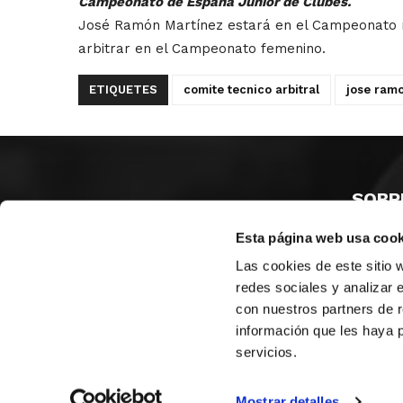
Campeonato de España Junior de Clubes.
José Ramón Martínez estará en el Campeonato ma
arbitrar en el Campeonato femenino.
ETIQUETES
comite tecnico arbitral
jose ram
SOBR
Esta página web usa cook
CASTE
VALÈNC
Las cookies de este sitio 
ALACAN
redes sociales y analizar 
con nuestros partners de r
Contac
información que les haya 
servicios.
© FEDERACIÓN BALONCESTO COMUNIDAD VALENCIANA
|
Arxi
Mostrar detalles