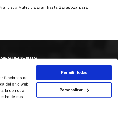
rancisco Mulet viajarán hasta Zaragoza para
SEGUEIX-NOS
Permitir todas
er funciones de
ga del sitio web
Personalizar
arla con otra
 hecho de sus