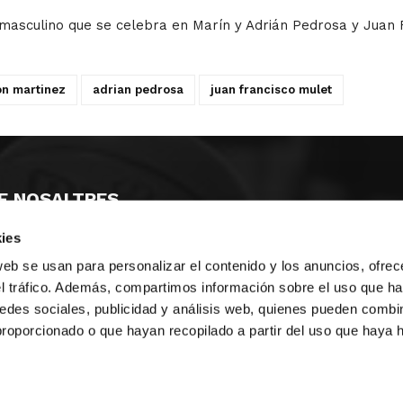
sculino que se celebra en Marín y Adrián Pedrosa y Juan F
on martinez
adrian pedrosa
juan francisco mulet
E NOSALTRES
ies
LLÓ
MAYOR 100 3º 17ª
IA
MONESTIR DE POBLET 14 1ª 3º
web se usan para personalizar el contenido y los anuncios, ofrec
T
CIUDAD DE MATANZAS 12
el tráfico. Además, compartimos información sobre el uso que ha
edes sociales, publicidad y análisis web, quienes pueden combin
ta
fbcv@fbcv.es
proporcionado o que hayan recopilado a partir del uso que haya
u de notícies
|
Política de privacitat