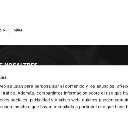
bio
oliva
E NOSALTRES
ies
LLÓ
MAYOR 100 3º 17ª
IA
MONESTIR DE POBLET 14 1ª 3º
web se usan para personalizar el contenido y los anuncios, ofrec
T
CIUDAD DE MATANZAS 12
el tráfico. Además, compartimos información sobre el uso que ha
edes sociales, publicidad y análisis web, quienes pueden combin
ta
fbcv@fbcv.es
proporcionado o que hayan recopilado a partir del uso que haya
u de notícies
|
Política de privacitat