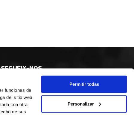
SEGUEIX-NOS
Permitir todas
er funciones de
ga del sitio web
Personalizar
arla con otra
 hecho de sus