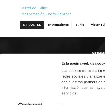
Cartel del Clínic
Programación Enero-Febrero
ETIQUETES
entrenadores
clinic
victor ru
SOBR
Esta página web usa cook
CASTE
VALÈNC
Las cookies de este sitio 
ALACAN
redes sociales y analizar 
con nuestros partners de r
Contac
información que les haya 
servicios.
© FEDERACIÓN BALONCESTO COMUNIDAD VALENCIANA
|
Arxi