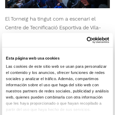
El Torneig ha tingut com a escenari el
Centre de Tecnificació Esportiva de Vila-
real fruit de l'acord que mantenen la FBCV
i l'Ajuntament de Vila-real enfocat
específicament a la promoció del
Esta página web usa cookies
Minibasket, comptant sempre amb la
Las cookies de este sitio web se usan para personalizar
important col·laboració del Vila-real
el contenido y los anuncios, ofrecer funciones de redes
sociales y analizar el tráfico. Además, compartimos
Bàsquet Club i l'Esportiu Bàsquet Vila-real.
información sobre el uso que haga del sitio web con
nuestros partners de redes sociales, publicidad y análisis
L'esdeveniment, del qual pots veure una
web, quienes pueden combinarla con otra información
amplia
galeria de fotos
, s'ha constituït com
que les haya proporcionado o que hayan recopilado a
partir del uso que haya hecho de sus servicios.
un perfecte aperitiu del que ens espera en