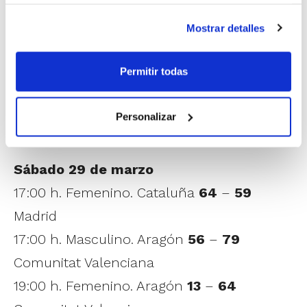
el Campionat d'Espanya de Seleccions
Mostrar detalles
Minibasket que arranca el pròxim 12 d'abril
en San Fernando (Cadis).
Permitir todas
Estos han sigut els resultats de tots els
Personalizar
partits:
Sábado 29 de marzo
17:00 h. Femenino. Cataluña
64
–
59
Madrid
17:00 h. Masculino. Aragón
56
–
79
Comunitat Valenciana
19:00 h. Femenino. Aragón
13
–
64