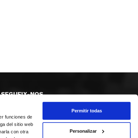
SEGUEIX-NOS
Permitir todas
er funciones de
ga del sitio web
Personalizar
arla con otra