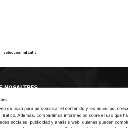
seleccion infantil
E NOSALTRES
ies
LLÓ
MAYOR 100 3º 17ª
IA
MONESTIR DE POBLET 14 1ª 3º
web se usan para personalizar el contenido y los anuncios, ofrec
T
CIUDAD DE MATANZAS 12
el tráfico. Además, compartimos información sobre el uso que ha
edes sociales, publicidad y análisis web, quienes pueden combin
ta
fbcv@fbcv.es