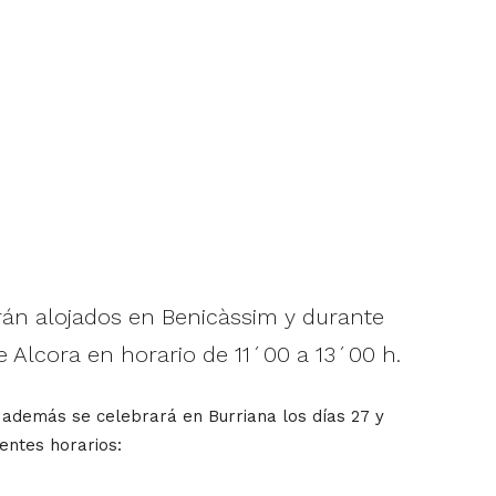
rán alojados en Benicàssim y durante
 Alcora en horario de 11´00 a 13´00 h.
e además se celebrará en Burriana los días 27 y
entes horarios: