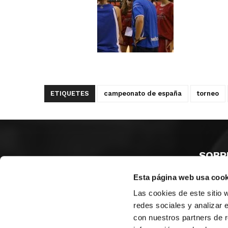
ETIQUETES
campeonato de españa
torneo
SOBR
Esta página web usa cook
CASTE
VALÈNC
Las cookies de este sitio 
ALACAN
redes sociales y analizar 
con nuestros partners de r
Contac