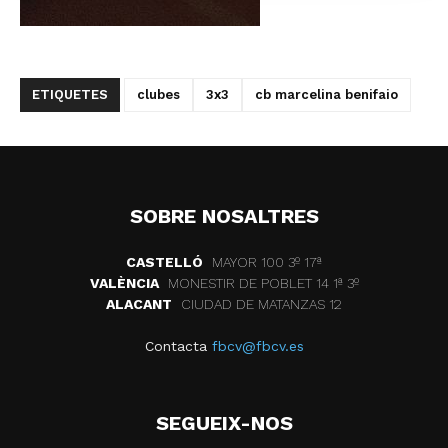
ETIQUETES
clubes
3x3
cb marcelina benifaio
SOBRE NOSALTRES
CASTELLÓ
MAYOR 100 3º 17ª
VALÈNCIA
MONESTIR DE POBLET 14 1ª 3º
ALACANT
CIUDAD DE MATANZAS 12
Contacta
fbcv@fbcv.es
SEGUEIX-NOS