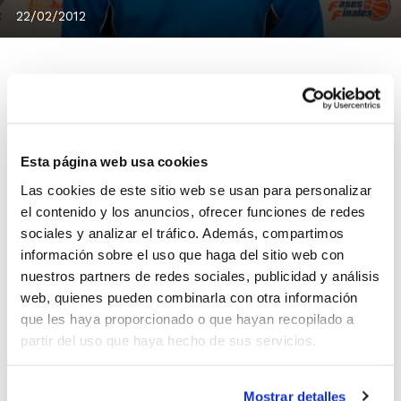
22/02/2012
El ganador de #objetivo1111 ya tiene en su poder el
chándal oficial de las selecciones autonómicas.
Esta página web usa cookies
@toniky46 fue uno de los seguidores en Twitter que
Las cookies de este sitio web se usan para personalizar
nos ayudó a alcanzar la cifra de 1.111.
el contenido y los anuncios, ofrecer funciones de redes
Este número lo hemos logrado gracias a la ayuda de
sociales y analizar el tráfico. Además, compartimos
todos los colectivos del baloncesto que nos siguen día
información sobre el uso que haga del sitio web con
a día y que contribuyen a que el baloncesto de la
nuestros partners de redes sociales, publicidad y análisis
Comunidad Valenciana pueda estar cada vez más
web, quienes pueden combinarla con otra información
presente en las redes sociales.
que les haya proporcionado o que hayan recopilado a
partir del uso que haya hecho de sus servicios.
Sigue a la FBCV en las redes sociales y
comparte con nosotros toda la actualidad
Mostrar detalles