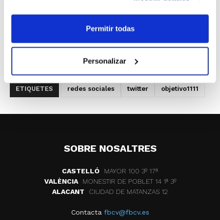
del baloncesto:
Permitir todas
Twitter:
@fbcv_es
Facebook:
http://www.facebook.com/fedbaloncestocv
Personalizar
Blog:
#fbcvBlog
ETIQUETES
redes sociales
twitter
objetivo1111
SOBRE NOSALTRES
CASTELLÓ
MAYOR 100 3º 17ª
VALÈNCIA
MONESTIR DE POBLET 14 1ª 3º
ALACANT
CIUDAD DE MATANZAS 12
Contacta
fbcv@fbcv.es