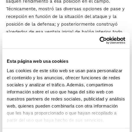
saquen rendimiento a esa posición en el campo.
Técnicamente, mostró las diversas opciones de pase y
recepción en función de la situación del ataque y la
posición de la defensa; y posteriormente construyó
alrededor de esa ventaja inicial de balón interior todo
el juego del grupo.
El Clínic está incluido en el
Plan de
Formación Continua para
Esta página web usa cookies
entrenadores
de la FBCV.
Las cookies de este sitio web se usan para personalizar
el contenido y los anuncios, ofrecer funciones de redes
sociales y analizar el tráfico. Además, compartimos
La próxima actividad será el 13 de febrero
información sobre el uso que haga del sitio web con
en Genovés.
Ana Belén Álvaro
, ex-
nuestros partners de redes sociales, publicidad y análisis
jugadora internacional y entrenadora
web, quienes pueden combinarla con otra información
que les haya proporcionado o que hayan recopilado a
Superior, abordará el Entrenamiento
partir del uso que haya hecho de sus servicios.
cognitivo en minibasket.