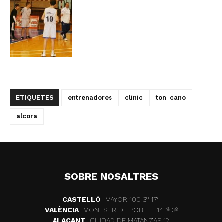
ETIQUETES
entrenadores
clinic
toni cano
alcora
SOBRE NOSALTRES
CASTELLÓ
MAYOR 100 3º 17ª
VALÈNCIA
MONESTIR DE POBLET 14 1ª 3º
ALACANT
CIUDAD DE MATANZAS 12