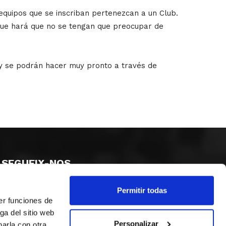
 equipos que se inscriban pertenezcan a un Club.
o que hará que no se tengan que preocupar de
 y se podrán hacer muy pronto a través de
SEGUEIX-NOS
Permitir todas
er funciones de
ga del sitio web
Personalizar
arla con otra