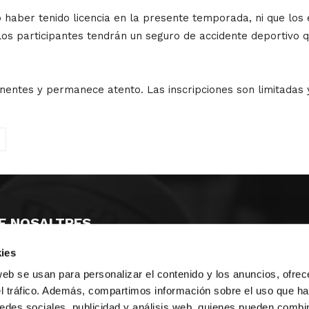
 haber tenido licencia en la presente temporada, ni que los
, los participantes tendrán un seguro de accidente deportiv
nentes y permanece atento. Las inscripciones son limitadas
E NOSALTRES
ies
LLÓ
MAYOR 100 3º 17ª
IA
MONESTIR DE POBLET 14 1ª 3º
web se usan para personalizar el contenido y los anuncios, ofrec
T
CIUDAD DE MATANZAS 12
el tráfico. Además, compartimos información sobre el uso que ha
edes sociales, publicidad y análisis web, quienes pueden combin