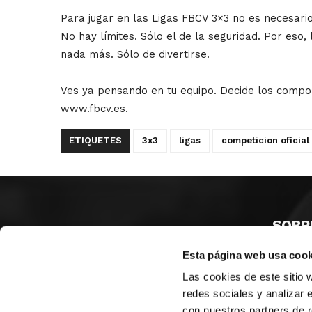
Para jugar en las Ligas FBCV 3×3 no es necesario
No hay límites. Sólo el de la seguridad. Por eso
nada más. Sólo de divertirse.
Ves ya pensando en tu equipo. Decide los compo
www.fbcv.es.
ETIQUETES
3x3
ligas
competicion oficial
SOBR
Esta página web usa cook
CASTE
VALÈNC
Las cookies de este sitio 
ALACAN
redes sociales y analizar 
con nuestros partners de r