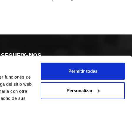
SEGUEIX-NOS
Permitir todas
er funciones de
ga del sitio web
Personalizar
arla con otra
 hecho de sus