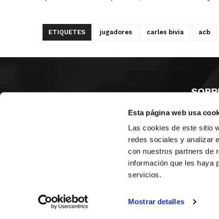
ETIQUETES
jugadores
carles bivia
acb
SOBR
Esta página web usa cook
CASTE
VALÈNC
Las cookies de este sitio 
ALACAN
redes sociales y analizar 
con nuestros partners de r
Contac
información que les haya 
servicios.
© FEDERACIÓN BALONCESTO COMUNIDAD VALENCIANA
|
Arxi
Mostrar detalles