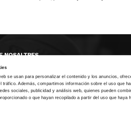
E NOSALTRES
ies
LLÓ
MAYOR 100 3º 17ª
IA
MONESTIR DE POBLET 14 1ª 3º
web se usan para personalizar el contenido y los anuncios, ofrec
T
CIUDAD DE MATANZAS 12
el tráfico. Además, compartimos información sobre el uso que ha
edes sociales, publicidad y análisis web, quienes pueden combin
ta
fbcv@fbcv.es
proporcionado o que hayan recopilado a partir del uso que haya
u de notícies
|
Política de privacitat