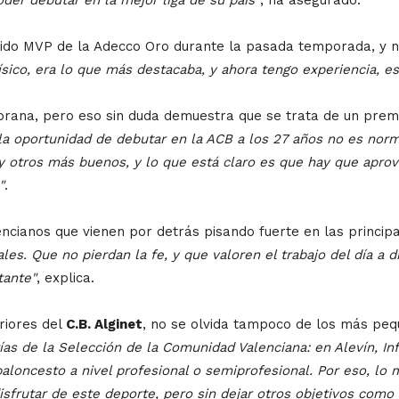
egido MVP de la Adecco Oro durante la pasada temporada, y 
sico, era lo que más destacaba, y ahora tengo experiencia, e
rana, pero eso sin duda demuestra que se trata de un premi
la oportunidad de debutar en la ACB a los 27 años no es norm
otros más buenos, y lo que está claro es que hay que aprov
"
.
lencianos que vienen por detrás pisando fuerte en las princip
es. Que no pierdan la fe, y que valoren el trabajo del día a d
tante"
, explica.
riores del
C.B. Alginet
, no se olvida tampoco de los más peq
ías de la Selección de la Comunidad Valenciana: en Alevín, Inf
aloncesto a nivel profesional o semiprofesional. Por eso, lo
isfrutar de este deporte, pero sin dejar otros objetivos como