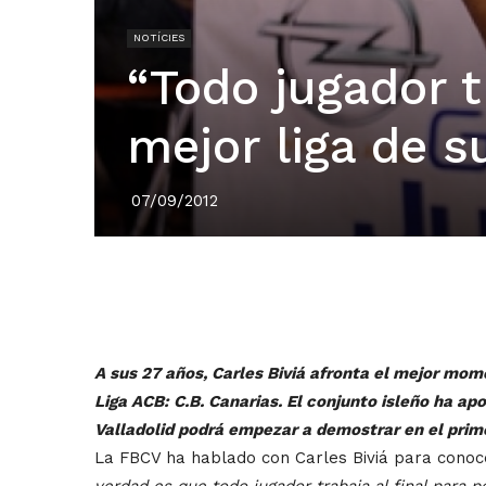
NOTÍCIES
“Todo jugador t
mejor liga de s
07/09/2012
A sus 27 años, Carles Biviá afronta el mejor mom
Liga ACB: C.B. Canarias. El conjunto isleño ha a
Valladolid podrá empezar a demostrar en el prim
La FBCV ha hablado con Carles Biviá para conoc
verdad es que todo jugador trabaja al final para p