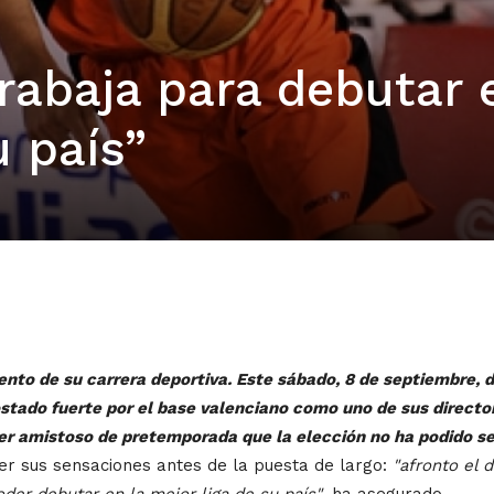
rabaja para debutar 
u país”
ento de su carrera deportiva. Este sábado, 8 de septiembre,
postado fuerte por el base valenciano como uno de sus directo
er amistoso de pretemporada que la elección no ha podido s
er sus sensaciones antes de la puesta de largo:
"afronto el 
oder debutar en la mejor liga de su país"
, ha asegurado.