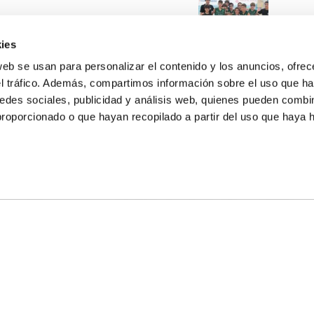
ies
web se usan para personalizar el contenido y los anuncios, ofrec
el tráfico. Además, compartimos información sobre el uso que ha
edes sociales, publicidad y análisis web, quienes pueden combin
proporcionado o que hayan recopilado a partir del uso que haya
E NOSALTRES
LLÓ
MAYOR 100 3º 17ª
IA
MONESTIR DE POBLET 14 1ª 3º
T
CIUDAD DE MATANZAS 12
ta
fbcv@fbcv.es
u de notícies
|
Política de privacitat