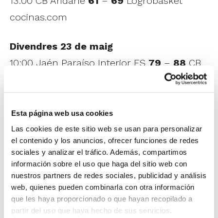
13:00 CB Aridane
61
–
69
Logrobasket
cocinas.com
Divendres 23 de maig
10:00 Jaén Paraíso Interior FS
79
–
88
CB
Aridane
13:00 Rigalli Alginet
83
–
91
Logrobasket
cocinas.com
Esta página web usa cookies
Las cookies de este sitio web se usan para personalizar
Dissabte 24 de maig
el contenido y los anuncios, ofrecer funciones de redes
sociales y analizar el tráfico. Además, compartimos
10:00 CB Aridane
83
–
66
Rigalli Alginet
información sobre el uso que haga del sitio web con
13:00 Logrobasket cocinas.com
83
–
84
nuestros partners de redes sociales, publicidad y análisis
web, quienes pueden combinarla con otra información
Jaén Paraíso Interior FS
que les haya proporcionado o que hayan recopilado a
partir del uso que haya hecho de sus servicios.