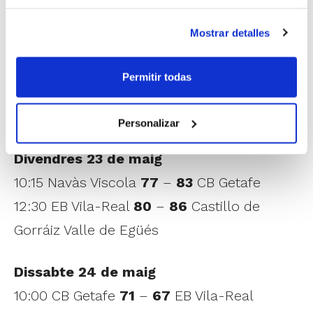
Grupo 3
Mostrar detalles
Jueves 22 de mayo
10:15 EB Vila-Real
55
–
87
Navàs Viscola
Permitir todas
12:30 CB Getafe
79
–
74
Castillo de Gorráiz
Valle de Egüés
Personalizar
Divendres 23 de maig
10:15 Navàs Viscola
77
–
83
CB Getafe
12:30 EB Vila-Real
80
–
86
Castillo de
Gorráiz Valle de Egüés
Dissabte 24 de maig
10:00 CB Getafe
71
–
67
EB Vila-Real