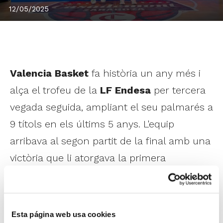
12/05/2025
Valencia Basket
fa història un any més i
alça el trofeu de la
LF Endesa
per tercera
vegada seguida, ampliant el seu palmarés a
9 títols en els últims 5 anys. L'equip
arribava al segon partit de la final amb una
victòria que li atorgava la primera
oportunitat d'emportar-se la lliga en un
Pavelló Príncep Felip de Saragossa amb
més de 10.000 aficionats en contra.
Esta página web usa cookies