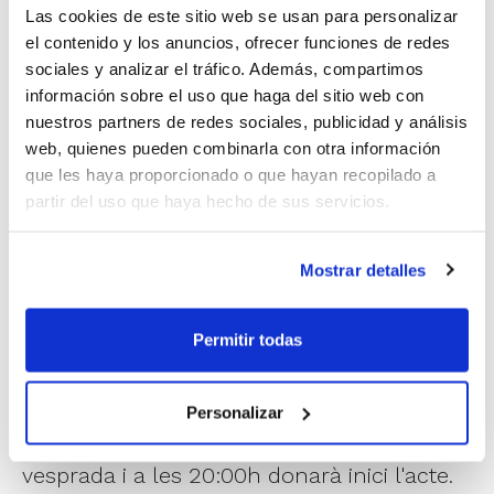
Las cookies de este sitio web se usan para personalizar
El combinat de Rubén Burgos va saber
el contenido y los anuncios, ofrecer funciones de redes
aguantar la pressió en una gran segona
sociales y analizar el tráfico. Además, compartimos
información sobre el uso que haga del sitio web con
part en la qual va controlar el joc i no va
nuestros partners de redes sociales, publicidad y análisis
dubtar per a amarrar el títol. Espectacular
web, quienes pueden combinarla con otra información
que les haya proporcionado o que hayan recopilado a
final de Kayla Alexander, que es va
partir del uso que haya hecho de sus servicios.
emportar l'MVP. València Basket tanca una
temporada per al record amb l'adeu a la
Mostrar detalles
Fonteta amb el doblet de Supercopa i LF
Endesa.
Permitir todas
Per a celebrar el títol, La Fonteta obrirà les
Personalizar
seues portes este dilluns a les 19:30h de la
vesprada i a les 20:00h donarà inici l'acte.