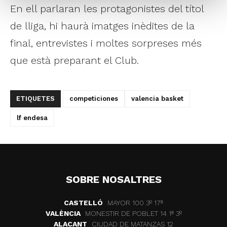
En ell parlaran les protagonistes del títol
de lliga, hi haurà imatges inèdites de la
final, entrevistes i moltes sorpreses més
que està preparant el Club.
ETIQUETES
competiciones
valencia basket
lf endesa
SOBRE NOSALTRES
CASTELLÓ
MAYOR 100 3º 17ª
VALÈNCIA
MONESTIR DE POBLET 14 1ª 3º
ALACANT
CIUDAD DE MATANZAS 12