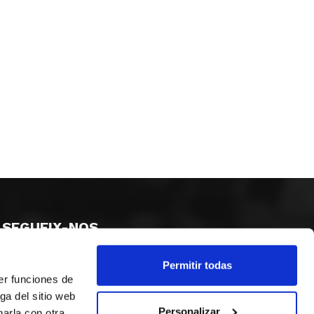
SEGUEIX-NOS
Permitir todas
er funciones de
ga del sitio web
Personalizar
arla con otra