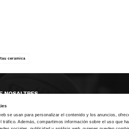
tau ceramica
E NOSALTRES
ies
LLÓ
MAYOR 100 3º 17ª
IA
MONESTIR DE POBLET 14 1ª 3º
web se usan para personalizar el contenido y los anuncios, ofrec
T
CIUDAD DE MATANZAS 12
el tráfico. Además, compartimos información sobre el uso que ha
edes sociales, publicidad y análisis web, quienes pueden combin