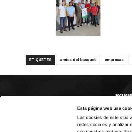
ETIQUETES
amics del basquet
empresas
SOBR
Esta página web usa cook
CASTE
VALÈNC
Las cookies de este sitio 
ALACAN
redes sociales y analizar 
con nuestros partners de r