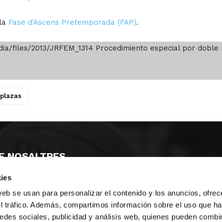
 la
Fase d'Ascens Pretemporada (FAP)
.
ia/files/2013/JRFEM_1314 Procedimiento especial por doble n
plazas
E NOSALTRES
ies
LLÓ
MAYOR 100 3º 17ª
IA
MONESTIR DE POBLET 14 1ª 3º
web se usan para personalizar el contenido y los anuncios, ofrec
T
CIUDAD DE MATANZAS 12
el tráfico. Además, compartimos información sobre el uso que ha
edes sociales, publicidad y análisis web, quienes pueden combin