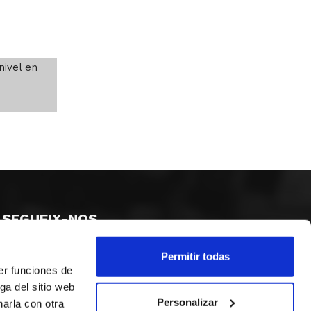
ivel en
SEGUEIX-NOS
Permitir todas
er funciones de
ga del sitio web
Personalizar
arla con otra