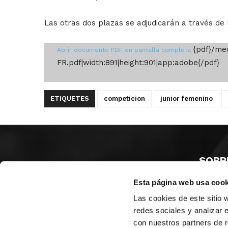
Las otras dos plazas se adjudicarán a través de
{pdf}/med
Abrir documento PDF en pantalla completa
FR.pdf|width:891|height:901|app:adobe{/pdf}
ETIQUETES
competicion
junior femenino
SOBR
Esta página web usa cook
CASTE
VALÈNC
Las cookies de este sitio 
ALACAN
redes sociales y analizar 
con nuestros partners de r