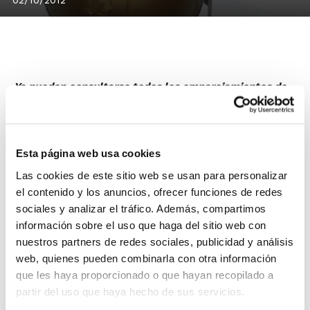
Ya pueden consultarse todos los emparejamientos de
Semifinales de la Lliga Valenciana 2012. Los
encuentros se celebrarán en todas las categorías
durante esta semana, mientras que las finales del
Esta página web usa cookies
primer título oficial de la temporada se jugarán el 6-7
Las cookies de este sitio web se usan para personalizar
de octubre.
el contenido y los anuncios, ofrecer funciones de redes
En la
Lliga Valenciana 1ª División Masculina
, las
sociales y analizar el tráfico. Además, compartimos
semifinales enfrentarán a Bàsquet Paterna y Jovens
información sobre el uso que haga del sitio web con
Almàssera por un lado, y a C.B. Guardamar y C.B.
nuestros partners de redes sociales, publicidad y análisis
Alginet por otro.
web, quienes pueden combinarla con otra información
que les haya proporcionado o que hayan recopilado a
En la
Lliga Valenciana Femenina
ya se conocen los dos
partir del uso que haya hecho de sus servicios.
equipos que jugarán directamente la Final. Se trata de