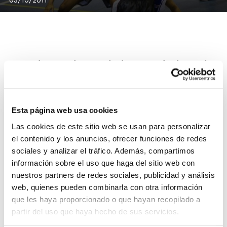
Ya pueden consultarse todos los emparejamientos de
Semifinales de la Lliga Valenciana 2011. Los
encuentros se celebrarán en todas las categorías
durante esta semana, mientras que las finales del
Esta página web usa cookies
primer título oficial de la temporada se jugarán el 8-9
Las cookies de este sitio web se usan para personalizar
de octubre.
el contenido y los anuncios, ofrecer funciones de redes
En la
Lliga Valenciana 1ª División Masculina
, las
sociales y analizar el tráfico. Además, compartimos
semifinales enfrentarán a Arroz Dacsa Almàssera
información sobre el uso que haga del sitio web con
contra Bàsquet Sagunt-C.B. Morvedre y a C.B. Sueca
nuestros partners de redes sociales, publicidad y análisis
contra Servigroup Benidorm.
web, quienes pueden combinarla con otra información
que les haya proporcionado o que hayan recopilado a
En la
Lliga Valenciana Femenina
, Melià Alicante-Akra
partir del uso que haya hecho de sus servicios.
Leuka ha conseguido el pase a la Semifinal Única. El