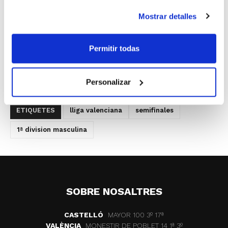
rival por enfrentarse al Ciudad Ros Casares en la gran
Mostrar detalles
Final saldrá esta tarde cuando se conozca el resultado
del partido entre Quimialmel Castellón y Llansola y
Prades N.B.F. El choque comenzará a las 20´30 h.
Permitir todas
El resto de categorías Senior y Junior también tienen
Personalizar
ya semifinalistas.
ETIQUETES
lliga valenciana
semifinales
1ª division masculina
SOBRE NOSALTRES
CASTELLÓ
MAYOR 100 3º 17ª
VALÈNCIA
MONESTIR DE POBLET 14 1ª 3º