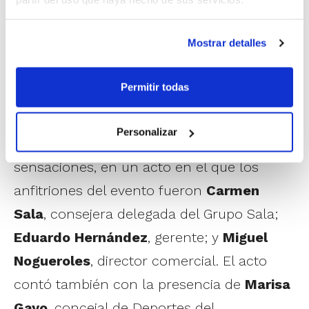
duración.
Mostrar detalles
Permitir todas
El equipo de 1ª División Femenina, espejo
de la cantera, presentó la nueva
Personalizar
equipación, con nuevos colores y nuevas
sensaciones, en un acto en el que los
anfitriones del evento fueron
Carmen
Sala
, consejera delegada del Grupo Sala;
Eduardo Hernández
, gerente; y
Miguel
Nogueroles
, director comercial. El acto
contó también con la presencia de
Marisa
Gayo
, concejal de Deportes del