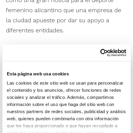
femenino alicantino que una empresa de
la ciudad apueste por dar su apoyo a
diferentes entidades.
Así, el Club Baloncesto San Blas junto a el
equipo de Voley-Playa femenino de la
Universidad de Alicante, el SPA Alicante
Esta página web usa cookies
Femenino y también el Agustinos
Las cookies de este sitio web se usan para personalizar
Balonmano Femenino tienen la
el contenido y los anuncios, ofrecer funciones de redes
sociales y analizar el tráfico. Además, compartimos
satisfacción de estar entre los clubes a
información sobre el uso que haga del sitio web con
quienes Seat Sala Rodríguez apoyen esta
nuestros partners de redes sociales, publicidad y análisis
temporada y desde el Club confían que
web, quienes pueden combinarla con otra información
que les haya proporcionado o que hayan recopilado a
estas colaboraciones tengan una larga
partir del uso que haya hecho de sus servicios.