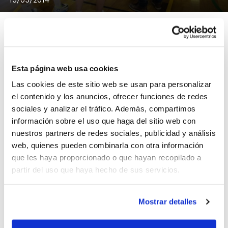
Ros Casares Valencia buscará este jueves los cuartos
Esta página web usa cookies
de final del Campeonato de España Junior Femenino
Las cookies de este sitio web se usan para personalizar
tras superar el cruce de octavos.
el contenido y los anuncios, ofrecer funciones de redes
sociales y analizar el tráfico. Además, compartimos
Ros Casares
superó con claridad a CEBA Guadalajara
información sobre el uso que haga del sitio web con
(
44-84
) y ahora se medirá en cuartos de final a Basket
nuestros partners de redes sociales, publicidad y análisis
Almeda (20´00 h.).
web, quienes pueden combinarla con otra información
que les haya proporcionado o que hayan recopilado a
Desafortunadamente,
B.F. San Blas Alicante-Motoval
partir del uso que haya hecho de sus servicios.
Torrevieja
no logró ganar el cruce ante UVA Ponce
(
83-36
), por lo que finaliza la participación en el
Mostrar detalles
Campeonato.