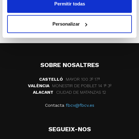
Página web oficial
Permitir todas
ETIQUETES
campeonato de españa junior
Personalizar
ros casares valencia
SOBRE NOSALTRES
CASTELLÓ
MAYOR 100 3º 17ª
VALÈNCIA
MONESTIR DE POBLET 14 1ª 3º
ALACANT
CIUDAD DE MATANZAS 12
Contacta
fbcv@fbcv.es
SEGUEIX-NOS