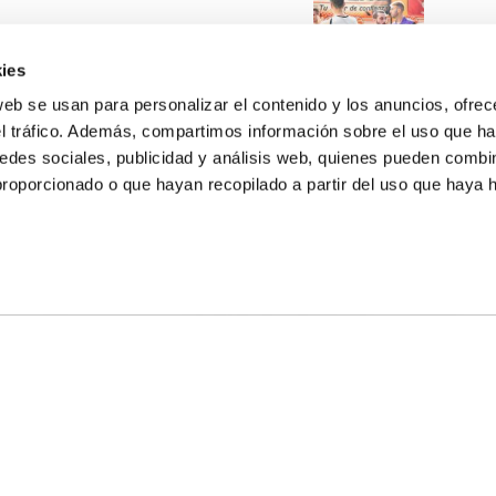
ies
web se usan para personalizar el contenido y los anuncios, ofrec
el tráfico. Además, compartimos información sobre el uso que ha
edes sociales, publicidad y análisis web, quienes pueden combin
proporcionado o que hayan recopilado a partir del uso que haya
E NOSALTRES
LLÓ
MAYOR 100 3º 17ª
IA
MONESTIR DE POBLET 14 1ª 3º
T
CIUDAD DE MATANZAS 12
ta
fbcv@fbcv.es
u de notícies
|
Política de privacitat