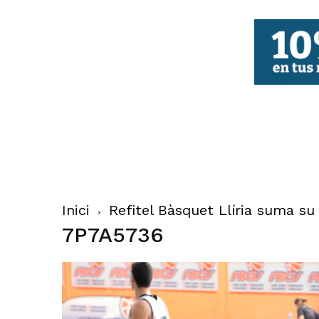
FBCV
Inici
Refitel Bàsquet Llíria suma su
7P7A5736