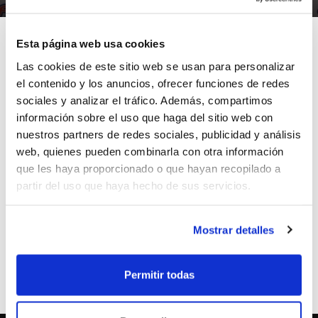
Esta página web usa cookies
Las cookies de este sitio web se usan para personalizar
el contenido y los anuncios, ofrecer funciones de redes
La jugadora del Ros Casares Valencia y de la Selección
sociales y analizar el tráfico. Además, compartimos
Cadete de la Comunidad Valenciana, Rebeca Cotano,
información sobre el uso que haga del sitio web con
está incluida en la Pre-selección Nacional Sub-16, que
nuestros partners de redes sociales, publicidad y análisis
se concentrará durante la Semana Santa para disputar
web, quienes pueden combinarla con otra información
posteriormente el Torneo Internacional Le Poinnconet.
que les haya proporcionado o que hayan recopilado a
En el Torneo, España se medirá a las selecciones de
partir del uso que haya hecho de sus servicios.
Francia, Italia y Holanda, dentro de la preparación del
Europeo de Italia que se disputará este verano.
Mostrar detalles
ETIQUETES
preseleccion nacional
rebeca cotano
Permitir todas
sub16