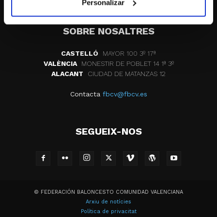
Personalizar
SOBRE NOSALTRES
CASTELLÓ
MAYOR 100 3º 17ª
VALÈNCIA
MONESTIR DE POBLET 14 1ª 3º
ALACANT
CIUDAD DE MATANZAS 12
Contacta
fbcv@fbcv.es
SEGUEIX-NOS
© FEDERACIÓN BALONCESTO COMUNIDAD VALENCIANA
Arxiu de notícies
Política de privacitat