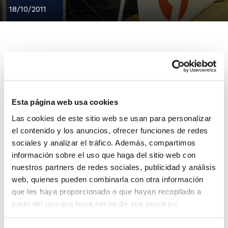
18/10/2011
Toda la actualidad del baloncesto de la Comunidad
Valenciana podrá seguirse a partir de este domingo en
Bàsquet Nou, el programa que Ràdio Nou emitirá
Esta página web usa cookies
semanalmenete dedicado en exclusiva a nuestro
Las cookies de este sitio web se usan para personalizar
deporte.
el contenido y los anuncios, ofrecer funciones de redes
Además de seguir el día a día de los conjuntos de élite
sociales y analizar el tráfico. Además, compartimos
como el Valencia Basket, Lucentum Alicante o Ciudad
información sobre el uso que haga del sitio web con
Ros Casares, el programa conducido por Vicent Marco
nuestros partners de redes sociales, publicidad y análisis
y Carles Baixauli abordará toda la información de las
web, quienes pueden combinarla con otra información
que les haya proporcionado o que hayan recopilado a
Competiciones FBCV y los diferentes eventos y
partir del uso que haya hecho de sus servicios.
actividades.