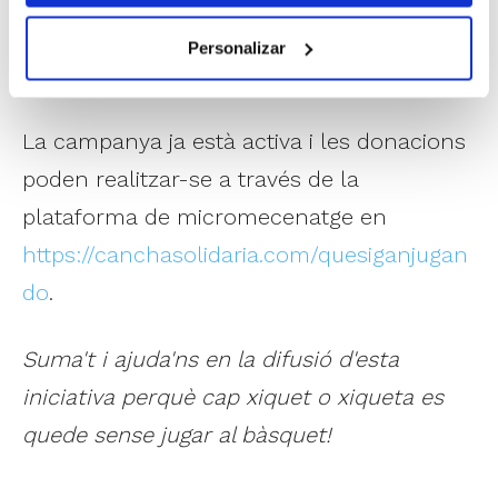
via d'esperança i superació per a molts
Personalizar
xiquets i xiquetes.
La campanya ja està activa i les donacions
poden realitzar-se a través de la
plataforma de micromecenatge en
https://canchasolidaria.com/quesiganjugan
do
.
Suma't i ajuda'ns en la difusió d'esta
iniciativa perquè cap xiquet o xiqueta es
quede sense jugar al bàsquet!