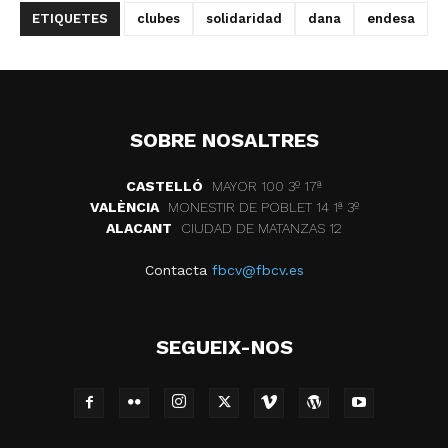
ETIQUETES
clubes
solidaridad
dana
endesa
SOBRE NOSALTRES
CASTELLÓ
MAYOR 100 3º 17ª
VALÈNCIA
MONESTIR DE POBLET 14 1ª 3º
ALACANT
CIUDAD DE MATANZAS 12
Contacta
fbcv@fbcv.es
SEGUEIX-NOS