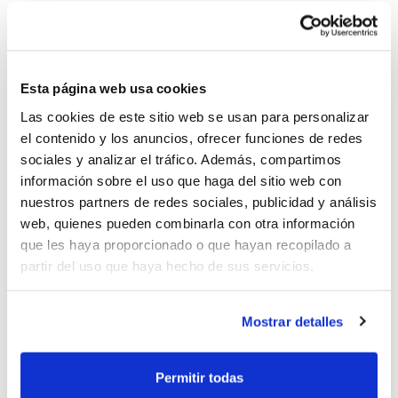
Tot el recaptat en esta
campanya de
micromecenatge solidari
es destinarà
íntegrament a cobrir gastos de les quotes
Esta página web usa cookies
de participació d'equips Benjamins-IR dels
Las cookies de este sitio web se usan para personalizar
clubs més afectats en la temporada 25-26,
el contenido y los anuncios, ofrecer funciones de redes
sociales y analizar el tráfico. Además, compartimos
ajudant-los així a continuar amb la seua
información sobre el uso que haga del sitio web con
activitat esportiva amb normalitat i a
nuestros partners de redes sociales, publicidad y análisis
mantindre vives les seues escoles de
web, quienes pueden combinarla con otra información
que les haya proporcionado o que hayan recopilado a
formació.
partir del uso que haya hecho de sus servicios.
Cada donació, per xicoteta que siga, suposa
Mostrar detalles
un pas més perquè els més xicotets
puguen continuar gaudint del seu esport
Permitir todas
favorit i que el bàsquet continue sent una