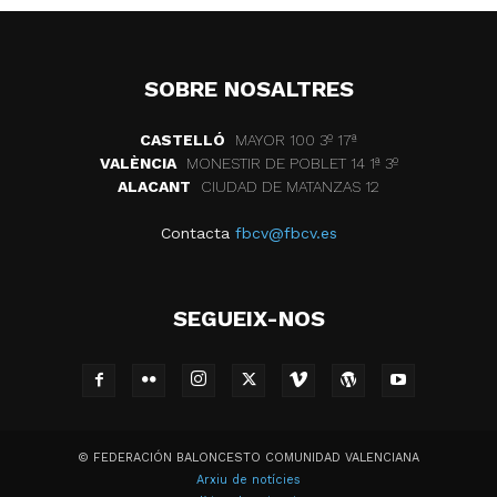
SOBRE NOSALTRES
CASTELLÓ
MAYOR 100 3º 17ª
VALÈNCIA
MONESTIR DE POBLET 14 1ª 3º
ALACANT
CIUDAD DE MATANZAS 12
Contacta
fbcv@fbcv.es
SEGUEIX-NOS
© FEDERACIÓN BALONCESTO COMUNIDAD VALENCIANA
Arxiu de notícies