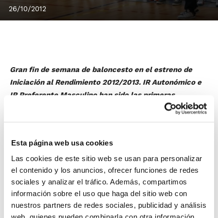
26/10/2012
Gran fin de semana de baloncesto en el estreno de
Iniciación al Rendimiento 2012/2013. IR Autonómico e
IR Preferente Masculino han sido las primeras
categorías en comenzar, mientras que el resto lo harán
el 3-4 de noviembre.
En
IR Autonómico
, los primeros líderes en Cadete son
Esta página web usa cookies
los equipos C.B. Àlbor Godella y N.B. Torrent-Drac en
chicos y Gufresco Burriana y DBC-EMB Denia 97 en
Las cookies de este sitio web se usan para personalizar
el contenido y los anuncios, ofrecer funciones de redes
chicas. Mientras que en categoría Infantil, se han
sociales y analizar el tráfico. Además, compartimos
quedado con el liderato de la 1ª Jornada Valencia
información sobre el uso que haga del sitio web con
Basket y Jujujuaquacenter N.B. Xàtiva por un lado, y
nuestros partners de redes sociales, publicidad y análisis
Coycama N.B.F. Castelló y B.F. San Blas Alicante Azul
web, quienes pueden combinarla con otra información