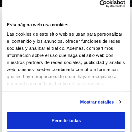
Esta página web usa cookies
Las cookies de este sitio web se usan para personalizar
El pasado viernes 18 de diciembre, el Club Deportivo
el contenido y los anuncios, ofrecer funciones de redes
Escuelas Pías realizó la presentación de sus 210
sociales y analizar el tráfico. Además, compartimos
jugadores de Baloncesto repartidos en 16 equipos.
información sobre el uso que haga del sitio web con
Fue una tarde/noche mágica, en la que desfilaron los
nuestros partners de redes sociales, publicidad y análisis
jugadores y se realizaron una serie de concursos en
web, quienes pueden combinarla con otra información
los que cada uno de los ganadores se llevó un jamón.
que les haya proporcionado o que hayan recopilado a
partir del uso que haya hecho de sus servicios.
La noche se remató con una multitudinaria cena para
más de 300 personas en la que hubo sorteos, se
Mostrar detalles
tomaron las 12 uvas y se pudo ver este
bonito vídeo de
los alumnos
, su día a día…
Permitir todas
ETIQUETES
presentacion
cd escuelas pias