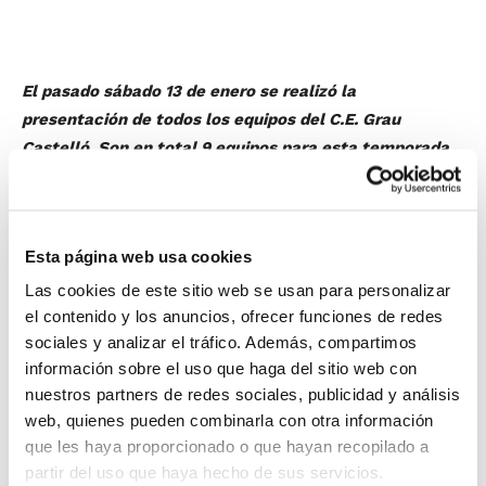
El pasado sábado 13 de enero se realizó la
presentación de todos los equipos del C.E. Grau
Castelló. Son en total 9 equipos para esta temporada,
entre los que destaca el regreso del Senior Femenino
Autonómico.
El acto sirvió también como puesta de largo del nuevo
Esta página web usa cookies
escudo y la equipación con los colores de la bandera
de Castellón.
Las cookies de este sitio web se usan para personalizar
el contenido y los anuncios, ofrecer funciones de redes
sociales y analizar el tráfico. Además, compartimos
Desafortunadamente, los resultados deportivos de la
información sobre el uso que haga del sitio web con
jornada no fueron muy propicios para el Club, pero la
nuestros partners de redes sociales, publicidad y análisis
entidad asegura que los momentos vividos durante
web, quienes pueden combinarla con otra información
todo el sábado y, especialmente durante el acto de
que les haya proporcionado o que hayan recopilado a
presentación de todos los equipos, hacen que la
partir del uso que haya hecho de sus servicios.