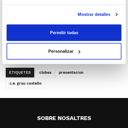
pancarta situada durante todo este fin de semana en
la grada del Ciutat de Castelló cobre vida:
Nos faltan
Mostrar detalles
las palabras… nos sobra corazón
.
El C.E. Grau Castelló agradece su presencia a
Permitir todas
familiares, amigos, autoridades y medios de
comunicación en un acto que sirvió para que el
Personalizar
baloncesto tuviera su merecido reconocimiento.
ETIQUETES
clubes
presentacion
c.e. grau castello
SOBRE NOSALTRES