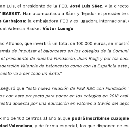
an Luis, el presidente de la FEB,
José Luis Sáez
, y la direct
TIBASKET
. Han acompañado a Sáez y Tejedor el presidente d
e Garbajosa
; la embajadora FEB y ex jugadora internacional
del Valencia Basket
Víctor Luengo
.
idad Alfonso, que invertirá un total de 100.000 euros, se mo
demás de impulsar el baloncesto en los colegios de la Comunit
 el presidente de nuestra Fundación, Juan Roig; y por los so
Federación Valencia de baloncesto como con la Española este
esto va a ser todo un éxito.”
 aseguró que
“esta nueva relación de FEB RSC con Fundación T
s con este proyecto para poner en los colegios en 2018 casi 
estra apuesta por una educación en valores a través del depo
imo de 100 centros al año al que
podrá inscribirse cualqui
dad Valenciana
, y de forma especial, los que disponen de e