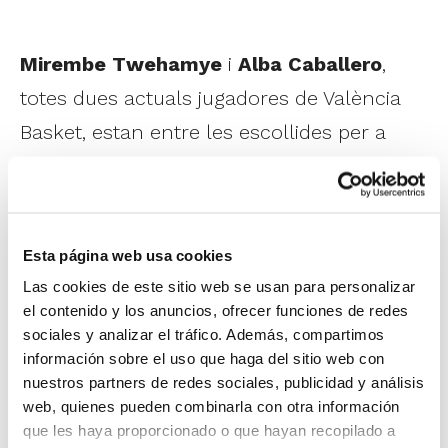
Mirembe Twehamye
i
Alba Caballero
,
totes dues actuals jugadores de València
Basket, estan entre les escollides per a
formar part de la
Preselecció U18
Femenina
que disputarà aquest estiu
l'Europeu de Turquia. A més,
Roberto
Esta página web usa cookies
Hernández
integra també el cos tècnic.
Las cookies de este sitio web se usan para personalizar
el contenido y los anuncios, ofrecer funciones de redes
La preparació arrancarà el 10 de juny a
sociales y analizar el tráfico. Además, compartimos
información sobre el uso que haga del sitio web con
Viveiro. En la localitat de Lugo jugarà un
nuestros partners de redes sociales, publicidad y análisis
Torneig internacional (dies 16, 17 i 18) abans
web, quienes pueden combinarla con otra información
de viatjar a terres portugueses per a
que les haya proporcionado o que hayan recopilado a