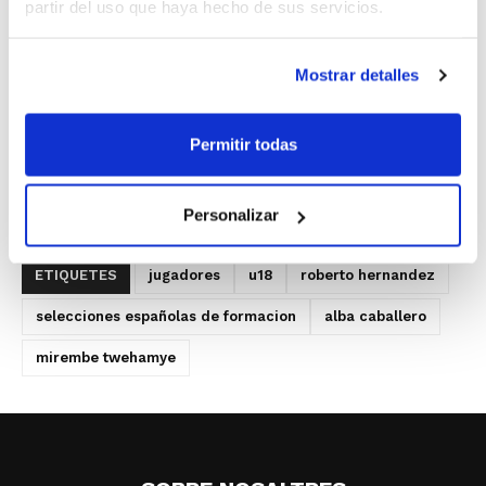
partir del uso que haya hecho de sus servicios.
disputar el Torneig Barcelos (23-25 juliol).
Dues proves de foc abans de l'Europeu, en
Mostrar detalles
el qual Espanya comparteix grup de
primera fase amb Letònia, Israel i Sèrbia.
Permitir todas
Personalizar
ETIQUETES
jugadores
u18
roberto hernandez
selecciones españolas de formacion
alba caballero
mirembe twehamye