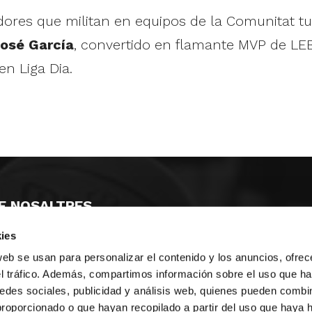
dores que militan en equipos de la Comunitat tu
osé García
, convertido en flamante MVP de LEB
en Liga Dia.
E NOSALTRES
ies
LLÓ
MAYOR 100 3º 17ª
IA
MONESTIR DE POBLET 14 1ª 3º
web se usan para personalizar el contenido y los anuncios, ofrec
T
CIUDAD DE MATANZAS 12
el tráfico. Además, compartimos información sobre el uso que ha
edes sociales, publicidad y análisis web, quienes pueden combin
ta
fbcv@fbcv.es
proporcionado o que hayan recopilado a partir del uso que haya