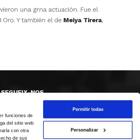
vieron una grna actuación. Fue el
 Oro. Y también el de
Meiya Tirera
,
SEGUEIX-NOS
Permitir todas
er funciones de
ga del sitio web
Personalizar
arla con otra
 hecho de sus