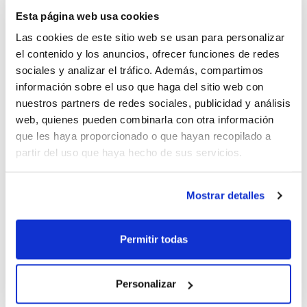
Esta página web usa cookies
Gracias a la colaboración del
Ayuntamiento de
Las cookies de este sitio web se usan para personalizar
Orihuela
, el evento se va a poder celebrar también
el contenido y los anuncios, ofrecer funciones de redes
este año en el Complejo Deportivo Palacio del Agua de
sociales y analizar el tráfico. Además, compartimos
la localidad alicantina, un lugar que cuenta con todas
información sobre el uso que haga del sitio web con
las instalaciones necesarias para poder disfrutar al
nuestros partners de redes sociales, publicidad y análisis
máximo de la actividad.
web, quienes pueden combinarla con otra información
que les haya proporcionado o que hayan recopilado a
La otra Escuela de Verano FBCV 2012 será en el
partir del uso que haya hecho de sus servicios.
Pabellón Nazaret de Valencia, a la que también
puedes inscribirte ya si quieres vivir unas vacaciones de
Mostrar detalles
verano totalmente diferentes junto a la FBCV.
Permitir todas
Personalizar