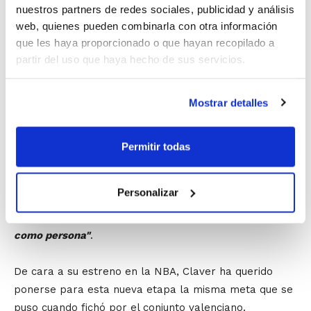
quería crecer en el mejor sitio. Yo siempre he dicho que
nuestros partners de redes sociales, publicidad y análisis
soy un afortunado por haber podido jugar tantos años
web, quienes pueden combinarla con otra información
en ACB en el equipo de mi ciudad, y es algo que no voy
que les haya proporcionado o que hayan recopilado a
a olvidar nunca"
.
partir del uso que haya hecho de sus servicios.
Claver continuó indicando que
"se me hace duro y raro
Mostrar detalles
estar aquí y no formar parte del equipo. He estado
ahora en el vestuario con mis compañeros y es una
situación muy extraña. Les voy a echar de menos, voy a
Permitir todas
estar muy lejos, pero sé que esta es mi casa y que los
años que he pasado aquí no los voy a olvidar nunca.
Personalizar
Hemos disfrutado muchos momentos y también he
sufrido en otros, que son los que me han hecho crecer
como persona"
.
De cara a su estreno en la NBA, Claver ha querido
ponerse para esta nueva etapa la misma meta que se
puso cuando fichó por el conjunto valenciano.