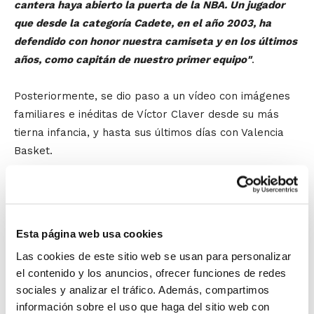
cantera haya abierto la puerta de la NBA. Un jugador
que desde la categoría Cadete, en el año 2003, ha
defendido con honor nuestra camiseta y en los últimos
años, como capitán de nuestro primer equipo"
.
Posteriormente, se dio paso a un vídeo con imágenes
familiares e inéditas de Víctor Claver desde su más
tierna infancia, y hasta sus últimos días con Valencia
Basket.
El turno de palabra le correspondió entonces a Víctor
Claver, que emocionado, aseguró que
"quiero
agradecer al Club por darme la oportunidad de tener un
Esta página web usa cookies
acto como éste para despedirme de la que ha sido mi
Las cookies de este sitio web se usan para personalizar
casa durante tanto tiempo. La verdad es que hace 8
el contenido y los anuncios, ofrecer funciones de redes
años cuando entré no me imaginaba que llegara un día
sociales y analizar el tráfico. Además, compartimos
así. Yo entré porque sabía que era lo mejor para mí y
información sobre el uso que haga del sitio web con