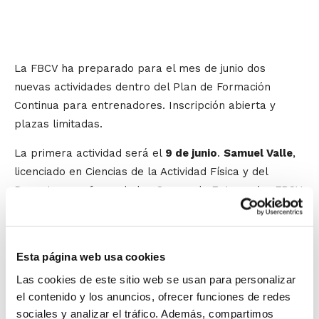
La FBCV ha preparado para el mes de junio dos
nuevas actividades dentro del Plan de Formación
Continua para entrenadores. Inscripción abierta y
plazas limitadas.
La primera actividad será el
9 de junio
.
Samuel Valle
,
licenciado en Ciencias de la Actividad Física y del
Deporte y profesor de los Cursos de Entrenador FBCV,
impartirá en Castellón el
Taller para el diseño de
ejercicios generales y específicos aplicados al
baloncesto
. Esta actividad ya se celebró
Esta página web usa cookies
anteriormente en Alicante y Valencia y este próximo
Las cookies de este sitio web se usan para personalizar
mes de junio llega a Castellón.
el contenido y los anuncios, ofrecer funciones de redes
sociales y analizar el tráfico. Además, compartimos