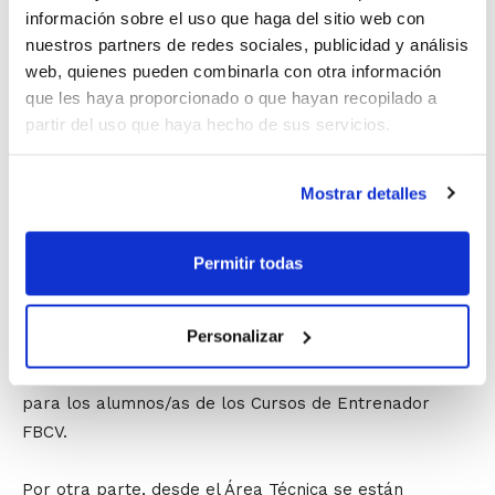
Dado el carácter práctico de la actividad, la asistencia
información sobre el uso que haga del sitio web con
queda limitada a 40 entrenadores, que deberán
nuestros partners de redes sociales, publicidad y análisis
haberse inscrito previamente
a través de la web
. La
web, quienes pueden combinarla con otra información
asistencia contará como cuatro horas de prácticas a
que les haya proporcionado o que hayan recopilado a
los alumnos/as de los Cursos de Entrenador FBCV.
partir del uso que haya hecho de sus servicios.
La siguiente actividad será el
17 de junio
con
Fabián
Mostrar detalles
Imfeld
, entrenador superior, licenciado en Ciencias de
la Actividad Física y del Deporte y director técnico del
CB Puerto Sagunto. Fabián analizará
La conducta del
Permitir todas
entrenador en competición con sus jugadores
. Esta
actividad tendrá lugar en el Colegio Salesianos San
Personalizar
Juan Bosco de Valencia y la asistencia está limitada a
60 personas, contando como tres horas de prácticas
para los alumnos/as de los Cursos de Entrenador
FBCV.
Por otra parte, desde el Área Técnica se están