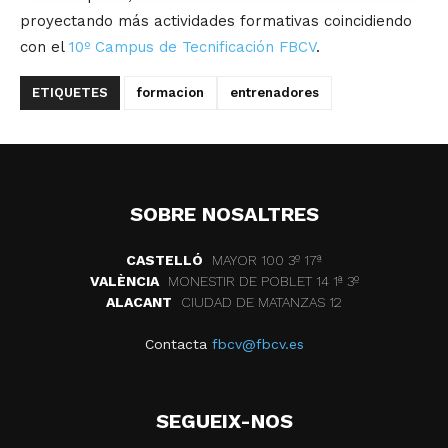
proyectando más actividades formativas coincidiendo
con el
10º Campus de Tecnificación FBCV
.
ETIQUETES
formacion
entrenadores
SOBRE NOSALTRES
CASTELLÓ
MAYOR 100 3º 17ª
VALÈNCIA
MONESTIR DE POBLET 14 1ª 3º
ALACANT
CIUDAD DE MATANZAS 12
Contacta
fbcv@fbcv.es
SEGUEIX-NOS