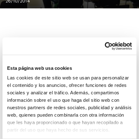
26/10/2014
Los equipos de la Comunidad Valenciana han disputado
este fin de semana una nueva jornada liguera en
Adecco Plata y Liga EBA.
A continuación puedes ver resultados y estadísticas.
Esta página web usa cookies
Las cookies de este sitio web se usan para personalizar
Adecco Plata
el contenido y los anuncios, ofrecer funciones de redes
C.B. Getafe
61
– Lucentum Alicante
63
(estadística)
sociales y analizar el tráfico. Además, compartimos
Saenz Horeca Araberri
80
– Amics Castelló
85
información sobre el uso que haga del sitio web con
(estadística)
nuestros partners de redes sociales, publicidad y análisis
web, quienes pueden combinarla con otra información
Lliga EBA
que les haya proporcionado o que hayan recopilado a
Meridiano UA Lucentum
78
– UPCT Basket Cartagena
partir del uso que haya hecho de sus servicios.
81
(estadística)