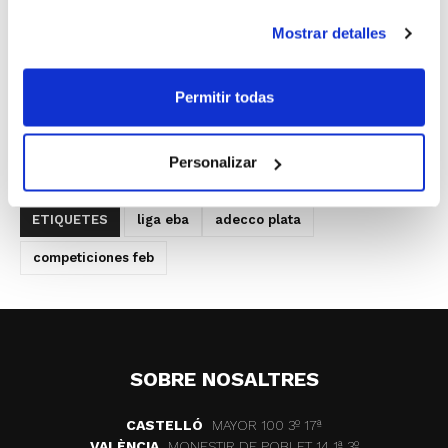
Servigroup Benidorm
60
– Almería Basket
66
Mostrar detalles
(estadística)
UCAM Murcia
74
– C.B. Jovens Almàssera
64
(estadística)
Permitir todas
Power Electronics Paterna
75
– Units pel Bàsquet
Gandia
73
(estadística)
Personalizar
Valencia B.C.
85
– Hero Jairis
47
(estadística)
ETIQUETES
liga eba
adecco plata
competiciones feb
SOBRE NOSALTRES
CASTELLÓ
MAYOR 100 3º 17ª
VALÈNCIA
MONESTIR DE POBLET 14 1ª 3º