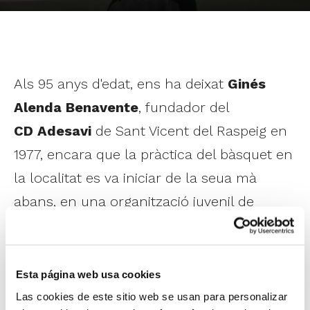
Als 95 anys d'edat, ens ha deixat
Ginés
Alenda Benavente
, fundador del
CD Adesavi
de Sant Vicent del Raspeig en
1977, encara que la pràctica del bàsquet en
la localitat es va iniciar de la seua mà
abans, en una organització juvenil de
l'època.
Amb l'Adesavi, a més de bàsquet, van
Esta página web usa cookies
arribar a Sant Vicent del Raspeig l'handbol,
Las cookies de este sitio web se usan para personalizar