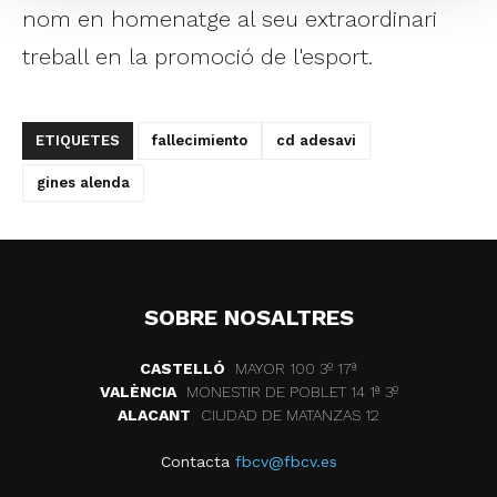
nom en homenatge al seu extraordinari
treball en la promoció de l'esport.
ETIQUETES
fallecimiento
cd adesavi
gines alenda
SOBRE NOSALTRES
CASTELLÓ
MAYOR 100 3º 17ª
VALÈNCIA
MONESTIR DE POBLET 14 1ª 3º
ALACANT
CIUDAD DE MATANZAS 12
Contacta
fbcv@fbcv.es