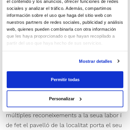
atletisme, futbol sala, voleibol i les
el contenido y los anuncios, ofrecer funciones de redes
sociales y analizar el tráfico. Además, compartimos
primeres pràctiques de l'esport femení.
información sobre el uso que haga del sitio web con
Durant més de 15 anys va presidir l'entitat i
nuestros partners de redes sociales, publicidad y análisis
web, quienes pueden combinarla con otra información
posteriorment va passar a ser president
que les haya proporcionado o que hayan recopilado a
d'honor.
partir del uso que haya hecho de sus servicios.
Ginés Alenda mai va deixar de col·laborar
Mostrar detalles
amb el club i els més joves el recordaran
veient partits en un discret segon pla amb
Permitir todas
la seua gorra d'Adesavi.
Personalizar
Durant aquests últims anys ha rebut
múltiples reconeixements a la seua labor i
de fet el pavelló de la localitat porta el seu