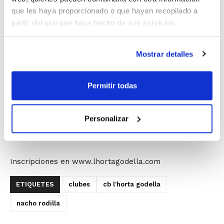
El C.B. L'Horta Godella organiza una nueva actividad
que les haya proporcionado o que hayan recopilado a
del programa "…Te enseña", protagonizado por ex-
partir del uso que haya hecho de sus servicios.
jugadores profesionales. Nacho Rodilla será el próximo
invitado.
Mostrar detalles
Nacho Rodilla
compartirá con los participantes el
trabajo del 1×1 a partir del bote.
Permitir todas
La actividad se celebrará el 30 de marzo de 10´00 a 12
´00 h. y la asistencia contará como 4 horas de
Personalizar
prácticas para los alumnos/as de los Cursos de
Entrenador FBCV.
Inscripciones en www.lhortagodella.com
ETIQUETES
clubes
cb l'horta godella
nacho rodilla