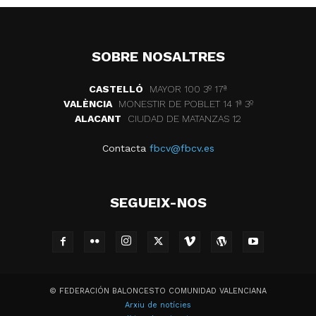
SOBRE NOSALTRES
CASTELLÓ
MAYOR 100 3º 17ª
VALÈNCIA
MONESTIR DE POBLET 14 1ª 3º
ALACANT
CIUDAD DE MATANZAS 12
Contacta
fbcv@fbcv.es
SEGUEIX-NOS
© FEDERACIÓN BALONCESTO COMUNIDAD VALENCIANA
Arxiu de notícies