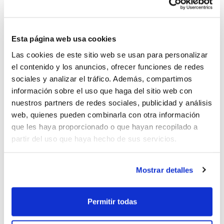
“estamos muy contentos con las pymes y pequeñas
empresas y comercios de Castellón que están
colaborando y son necesarias para que el proyecto se
Esta página web usa cookies
consolide, pero necesitamos también el apoyo de las
Las cookies de este sitio web se usan para personalizar
grandes empresas, que estamos seguros que llegará”
el contenido y los anuncios, ofrecer funciones de redes
.
sociales y analizar el tráfico. Además, compartimos
Y es que el club castellonense no sólo está haciendo
información sobre el uso que haga del sitio web con
una gran campaña deportiva sino que además
nuestros partners de redes sociales, publicidad y análisis
mediáticamente está teniendo una gran repercusión. Si
web, quienes pueden combinarla con otra información
que les haya proporcionado o que hayan recopilado a
sumamos los medios escritos locales, los medios
partir del uso que haya hecho de sus servicios.
escritos nacionales, radios, las redes sociales, los
medios de internet y las retransmisiones en feb.tv, el
Amics Castelló
llega cada día a más de cien mil
Mostrar detalles
personas. Estas cifras son lo suficientemente golosas
para que posibles marcas busquen al Amics como
Permitir todas
buen compañero de viaje, además de aunarse a los
valores que un deporte de equipo como el baloncesto