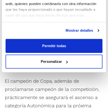
web, quienes pueden combinarla con otra información
Todos los partidos de la Copa se emitirán
que les haya proporcionado o que hayan recopilado a
partir del uso que haya hecho de sus servicios.
en directo
a través de EsportViu
(la
plataforma de la Asociación de
Mostrar detalles
Federaciones Deportivas de la Comunitat
Valenciana) y del
Canal YouTube FBCV
,
Permitir todas
mientras que
la estadística completa
podrá seguirse en vivo a través de la App
Personalizar
Oficial FBCV
.
El campeón de Copa, además de
proclamarse campeón de la competición,
prácticamente se asegurará el ascenso a
categoría Autonómica para la próxima