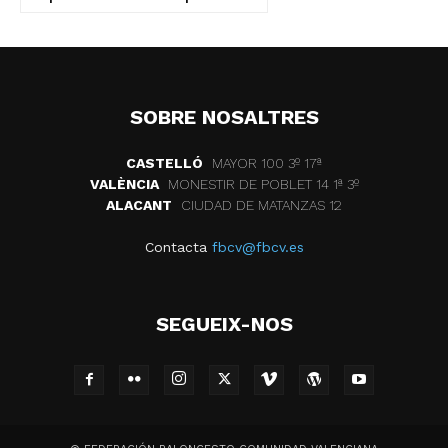
SOBRE NOSALTRES
CASTELLÓ
MAYOR 100 3º 17ª
VALÈNCIA
MONESTIR DE POBLET 14 1ª 3º
ALACANT
CIUDAD DE MATANZAS 12
Contacta
fbcv@fbcv.es
SEGUEIX-NOS