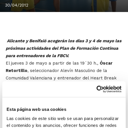
30/04/2012
Alicante y Benifaió acogerán los días 3 y 4 de mayo las
próximas actividades del Plan de Formación Continua
para entrenadores de la FBCV.
El jueves 3 de mayo a partir de las 19´30 h.,
Óscar
Retortillo
, seleccionador Alevín Masculino de la
Comunidad Valenciana y entrenador del Heart Break
C.B. Guardamar de 1ª División Masculina, hablará en el
Centro de Tecnificación de Alicante sobre la
Preparación de un partido, exponiendo la importancia
de realizar este paso previo en cualquier categoría y
Esta página web usa cookies
detallando los elementos más importantes a tener en
Las cookies de este sitio web se usan para personalizar
cuenta en función de la categoría y nivel del equipo.
el contenido y los anuncios, ofrecer funciones de redes