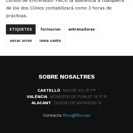
Cursos de Entrenador FBCV, la asistencia a cualquiera
de los dos Clínics contabilizará como 3 horas de
prácticas.
ETIQUETES
formacion
entrenadores
oscar urios
isma canto
SOBRE NOSALTRES
CASTELLÓ
MAYOR 100 3º 17ª
VALÈNCIA
MONESTIR DE POBLET 14 1ª 3º
ALACANT
CIUDAD DE MATANZAS 12
Contacta
fbcv@fbcv.es