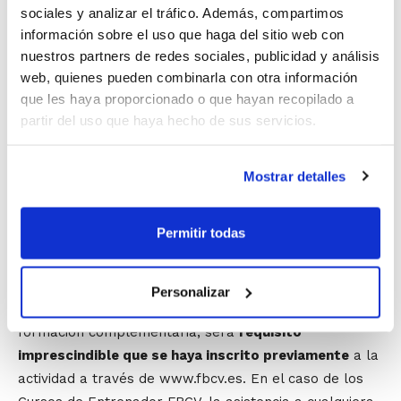
sociales y analizar el tráfico. Además, compartimos
Al día siguiente, el viernes 4 de mayo,
Isma Cantó
, jefe
información sobre el uso que haga del sitio web con
de Cantera del Gandia Bàsquet, abordará la Conexión
nuestros partners de redes sociales, publicidad y análisis
Exterior-Interior en categorías de formación. Esta
web, quienes pueden combinarla con otra información
que les haya proporcionado o que hayan recopilado a
actividad se celebrará a partir de las 19´30 h. en el
partir del uso que haya hecho de sus servicios.
Pabellón Municipal de Benifaió, y en ella el técnico
mostrará un juego adecuado para la utilización de
espacios interiores, aplicará una progresión del juego
Mostrar detalles
utilizando estos espacios y desarrollará una conexión
entre el juego interior y el exterior que permita el
Permitir todas
desarrollo individual de los jugadores.
Cualquier persona que quiera contabilizar la asistencia
Personalizar
como
horas de prácticas
o como acreditación de
formación complementaria, será
requisito
imprescindible que se haya inscrito previamente
a la
actividad a través de www.fbcv.es. En el caso de los