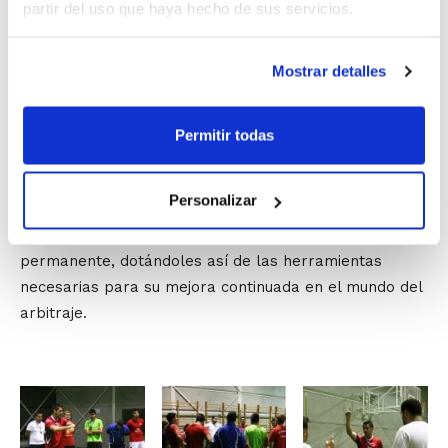
al Comité Técnico Arbitral (CTA) para actuar en las
partir del uso que haya hecho de sus servicios.
Competiciones FBCV y en los XXXI Jocs Esportius de la
Comunitat Valenciana, a la vez que comenzarán a
Mostrar detalles
realizar la programación de actividades del
Plan de
Formación Continua
que el Comité ya ha preparado
para todos los árbitros y oficiales de mesa FBCV de la
Permitir todas
temporada 2012/2013.
Personalizar
Estas actividades formativas se diseñan para que la
formación de todos los miembros del CTA sea
permanente, dotándoles así de las herramientas
necesarias para su mejora continuada en el mundo del
arbitraje.