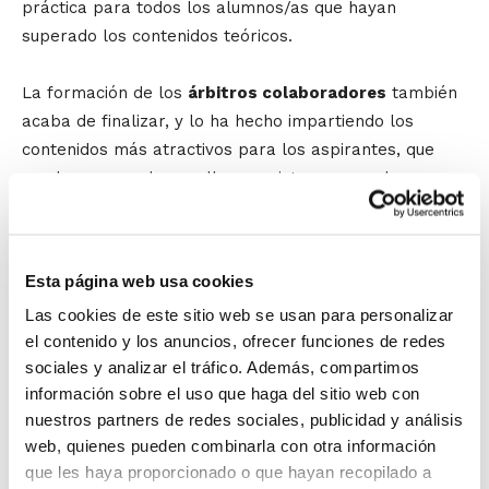
práctica para todos los alumnos/as que hayan
superado los contenidos teóricos.
La formación de los
árbitros colaboradores
también
acaba de finalizar, y lo ha hecho impartiendo los
contenidos más atractivos para los aspirantes, que
son los que se desarrollan en pista y que se basan en
la colocación, señalización y mecánica arbitral.
Mientras tanto, los aspirantes a convertirse en
Esta página web usa cookies
árbitros
todavía tienen por delante diversos
Las cookies de este sitio web se usan para personalizar
contenidos antes de poder obtener el aprobado
el contenido y los anuncios, ofrecer funciones de redes
teórico y poder empezar la parte práctica bajo la
sociales y analizar el tráfico. Además, compartimos
supervisión de los técnicos de la FBCV.
información sobre el uso que haga del sitio web con
nuestros partners de redes sociales, publicidad y análisis
Cuando todos los Cursos finalicen, los alumnos/as que
web, quienes pueden combinarla con otra información
también superen la parte práctica serán incorporados
que les haya proporcionado o que hayan recopilado a