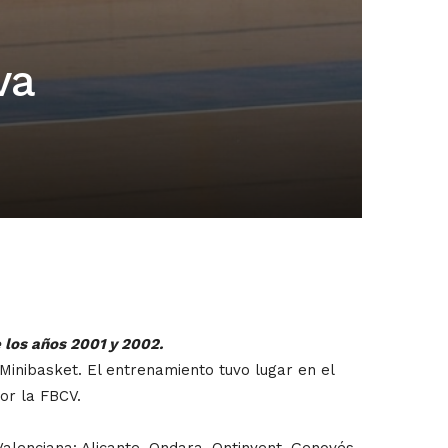
va
 los años 2001 y 2002.
nibasket. El entrenamiento tuvo lugar en el
or la FBCV.
alenciana: Alicante, Ondara, Ontinyent, Genovés,