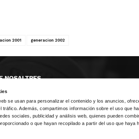
acion 2001
generacion 2002
E NOSALTRES
ies
LLÓ
MAYOR 100 3º 17ª
IA
MONESTIR DE POBLET 14 1ª 3º
web se usan para personalizar el contenido y los anuncios, ofrec
T
CIUDAD DE MATANZAS 12
el tráfico. Además, compartimos información sobre el uso que ha
edes sociales, publicidad y análisis web, quienes pueden combin
ta
fbcv@fbcv.es
proporcionado o que hayan recopilado a partir del uso que haya