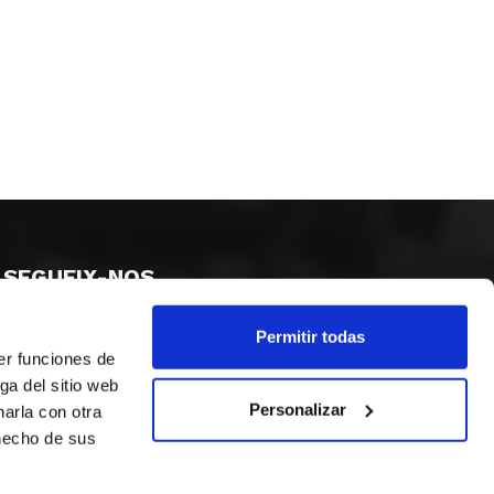
SEGUEIX-NOS
Permitir todas
er funciones de
ga del sitio web
Personalizar
arla con otra
 hecho de sus