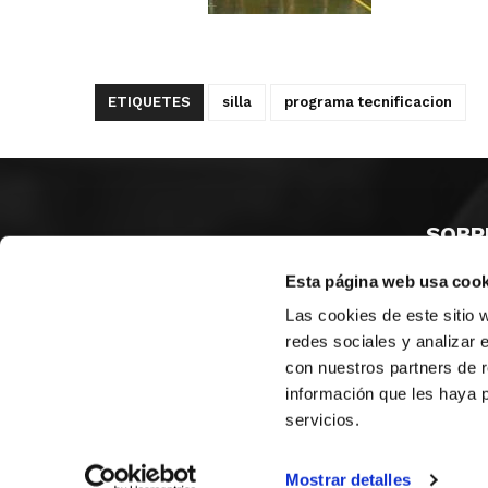
ETIQUETES
silla
programa tecnificacion
SOBR
Esta página web usa cook
CASTE
VALÈNC
Las cookies de este sitio 
ALACAN
redes sociales y analizar 
con nuestros partners de r
Contac
información que les haya 
servicios.
© FEDERACIÓN BALONCESTO COMUNIDAD VALENCIANA
|
Arxi
Mostrar detalles