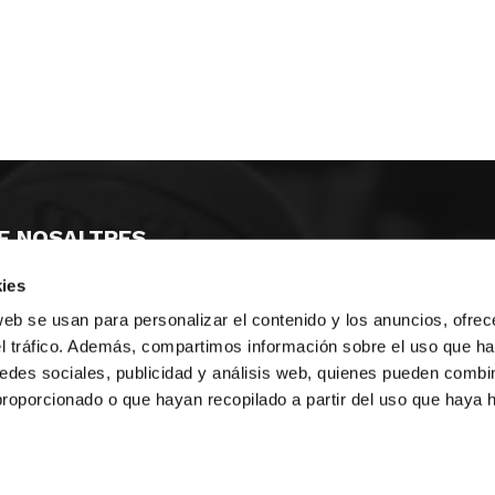
E NOSALTRES
ies
LLÓ
MAYOR 100 3º 17ª
IA
MONESTIR DE POBLET 14 1ª 3º
web se usan para personalizar el contenido y los anuncios, ofrec
T
CIUDAD DE MATANZAS 12
el tráfico. Además, compartimos información sobre el uso que ha
edes sociales, publicidad y análisis web, quienes pueden combin
ta
fbcv@fbcv.es
proporcionado o que hayan recopilado a partir del uso que haya
u de notícies
|
Política de privacitat