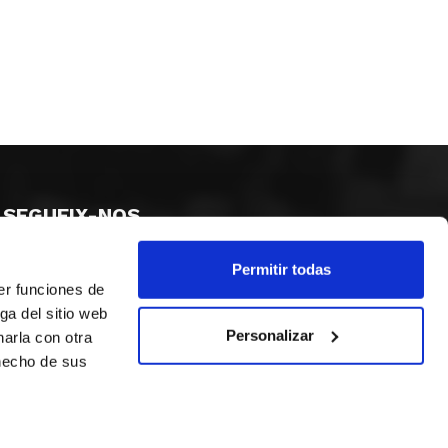
SEGUEIX-NOS
Permitir todas
er funciones de
ga del sitio web
Personalizar
arla con otra
 hecho de sus