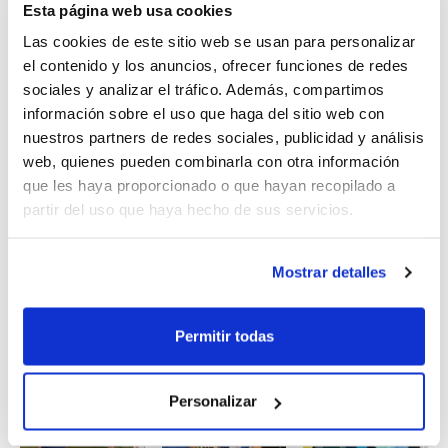
como rival.
Esta página web usa cookies
Las cookies de este sitio web se usan para personalizar
La configuración de las Selecciones
el contenido y los anuncios, ofrecer funciones de redes
sociales y analizar el tráfico. Además, compartimos
Autonómicas es siempre la última fase del
información sobre el uso que haga del sitio web con
Programa de Tecnificación
, un proyecto
nuestros partners de redes sociales, publicidad y análisis
web, quienes pueden combinarla con otra información
ambicioso puesto en marcha por la FBCV
que les haya proporcionado o que hayan recopilado a
en colaboración con los clubes que
partir del uso que haya hecho de sus servicios.
persigue detectar a los jóvenes talentos de
la Comunidad y ayudarles en su
Mostrar detalles
crecimiento como jugadores/as de
baloncesto.
Permitir todas
Personalizar