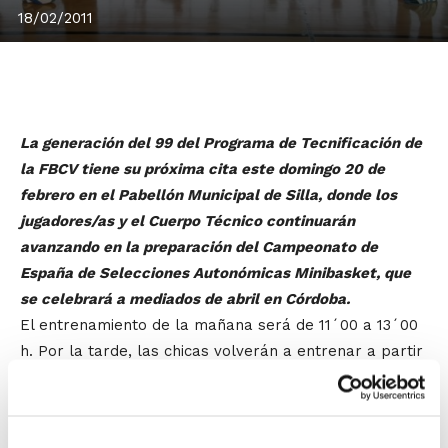
18/02/2011
La generación del 99 del Programa de Tecnificación de
la FBCV tiene su próxima cita este domingo 20 de
febrero en el Pabellón Municipal de Silla, donde los
jugadores/as y el Cuerpo Técnico continuarán
avanzando en la preparación del Campeonato de
España de Selecciones Autonómicas Minibasket, que
se celebrará a mediados de abril en Córdoba.
El entrenamiento de la mañana será de 11´00 a 13´00
h. Por la tarde, las chicas volverán a entrenar a partir
de las 17´00 h. y los chicos aprovecharán para
disputar el que será su segundo encuentro amistoso,
en esta ocasión con el Infantil del C.B. Escolapias