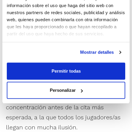
durante el encuentro y que se utilizarán durante el
información sobre el uso que haga del sitio web con
Campeonato.
nuestros partners de redes sociales, publicidad y análisis
La Selección Alevín, por su parte, dedicó la
web, quienes pueden combinarla con otra información
que les haya proporcionado o que hayan recopilado a
jornada del sábado a entrenamientos,
partir del uso que haya hecho de sus servicios.
mientras que aprovechó el domingo para
disputar un partido amistoso por la
Mostrar detalles
mañana y otro por la tarde. L´Alcora B.C. y
C.B. Burriana en chicos y N.B.F. Castelló y
Permitir todas
Vila-real B.C. en chicas fueron los rivales.
Personalizar
El 16 y 17 de marzo tendrá lugar la última
concentración antes de la cita más
esperada, a la que todos los jugadores/as
llegan con mucha ilusión.