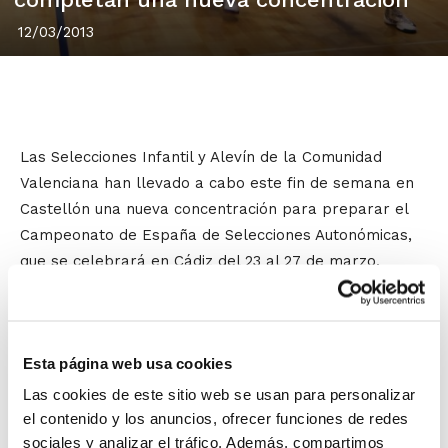
12/03/2013
Las Selecciones Infantil y Alevín de la Comunidad
Valenciana han llevado a cabo este fin de semana en
Castellón una nueva concentración para preparar el
Campeonato de España de Selecciones Autonómicas,
que se celebrará en Cádiz del 23 al 27 de marzo.
La Selección Infantil comenzó el sábado por la tarde
jugando un partido amistoso. Los chicos se enfrentaron
al C.B. Castellón y las chicas al C.B. Burriana. Y el
Esta página web usa cookies
domingo lo reservaron para realizar dos
Las cookies de este sitio web se usan para personalizar
entrenamientos que sirvieran para corregir y mejorar
el contenido y los anuncios, ofrecer funciones de redes
las variantes tácticas que ya se pusieron en práctica
sociales y analizar el tráfico. Además, compartimos