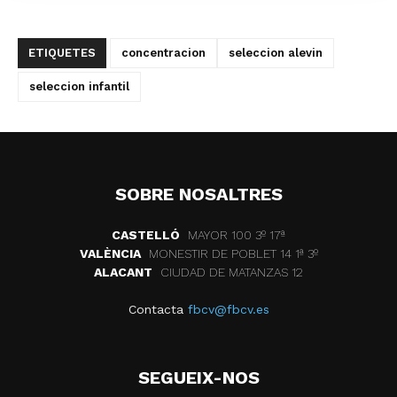
ETIQUETES
concentracion
seleccion alevin
seleccion infantil
SOBRE NOSALTRES
CASTELLÓ
MAYOR 100 3º 17ª
VALÈNCIA
MONESTIR DE POBLET 14 1ª 3º
ALACANT
CIUDAD DE MATANZAS 12
Contacta
fbcv@fbcv.es
SEGUEIX-NOS