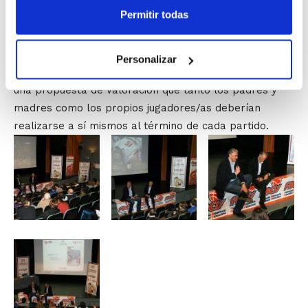
necesarias y que pueden compatibilizarse.
Permitir todas
Y como colofón a la iniciativa
Vía Deportiva
, se facilitó
a todos los asistentes un decálogo de actuación para
Personalizar
los padres y madres en el baloncesto, y se entregó
una propuesta de valoración que tanto los padres y
madres como los propios jugadores/as deberían
realizarse a sí mismos al término de cada partido.