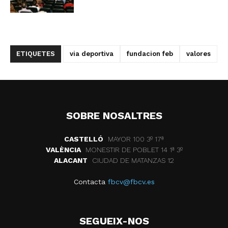
ETIQUETES
via deportiva
fundacion feb
valores
SOBRE NOSALTRES
CASTELLÓ
MAYOR 100 3º 17ª
VALÈNCIA
MONESTIR DE POBLET 14 1ª 3º
ALACANT
CIUDAD DE MATANZAS 12
Contacta
fbcv@fbcv.es
SEGUEIX-NOS