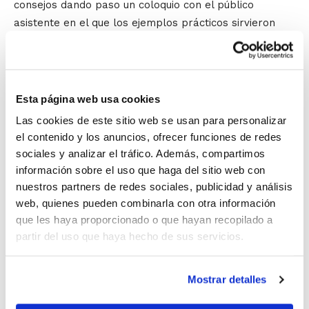
consejos dando paso un coloquio con el público
asistente en el que los ejemplos prácticos sirvieron
para ilustrar los temas tratados a lo largo de la
conferencia.
Entre los aspectos que Romay y Beirán abordaron
Esta página web usa cookies
destacó por encima de todo los beneficios generales
Las cookies de este sitio web se usan para personalizar
que aporta a los jóvenes la práctica del baloncesto.
el contenido y los anuncios, ofrecer funciones de redes
Beneficios referidos tanto a la psicología como a la
sociales y analizar el tráfico. Además, compartimos
asunción de valores personales y sociales. Para
información sobre el uso que haga del sitio web con
conseguirlo, los ponentes insistieron en el papel que
nuestros partners de redes sociales, publicidad y análisis
juegan los entrenadores y también los padres, a los
web, quienes pueden combinarla con otra información
que les haya proporcionado o que hayan recopilado a
que en realidad se debe incluso considerar que forman
partir del uso que haya hecho de sus servicios.
parte del equipo, puesto que su influencia en la
educación deportiva de los jóvenes es muy importante.
Igualmente, otro aspecto tratado en la conferencia fue
Mostrar detalles
la unión entre estudios y deporte, dos actividades