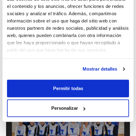
Tecnificació, la iniciativa que la Federació
el contenido y los anuncios, ofrecer funciones de redes
desenvolupa en col·laboració amb els
sociales y analizar el tráfico. Además, compartimos
información sobre el uso que haga del sitio web con
clubs per a ajudar a estos jóvens talents
nuestros partners de redes sociales, publicidad y análisis
en la seua formació.
web, quienes pueden combinarla con otra información
que les haya proporcionado o que hayan recopilado a
partir del uso que haya hecho de sus servicios.
A continuació te deixem les fotos de grup
de les diferents seus.
Mostrar detalles
1
de 15
Permitir todas
Personalizar