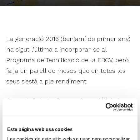
La generació 2016 (benjamí de primer any)
ha sigut l'última a incorporar-se al
Programa de Tecnificació de la FBCV, però
fa ja un parell de mesos que en totes les
seus s'està a ple rendiment.
Alacant, Gata de Gorgos, Anna, Aldaia i
Borriana acullen als més de 180
jugadors/es de categoria Benjamí que esta
Esta página web usa cookies
temporada integren el Programa de
Las cookies de este sitio web se usan para personalizar