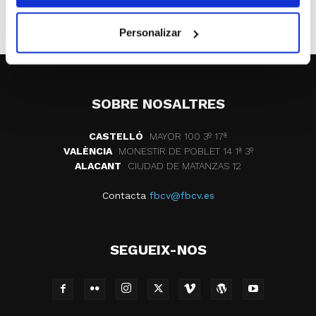
seleccion cadete
torneo de selecciones
Personalizar
SOBRE NOSALTRES
CASTELLÓ
MAYOR 100 3º 17ª
VALÈNCIA
MONESTIR DE POBLET 14 1ª 3º
ALACANT
CIUDAD DE MATANZAS 12
Contacta
fbcv@fbcv.es
SEGUEIX-NOS