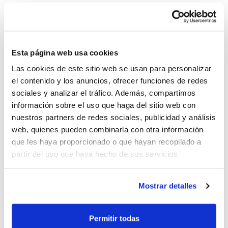
La Selección Cadete de la Comunidad Valenciana ha
completado este fin de semana una nueva
concentración con entrenamientos de mañana y tarde
Esta página web usa cookies
y también un partido amistoso de preparación ante
Las cookies de este sitio web se usan para personalizar
Amics del Bàsquet en categoría masculina y N.B.F.
el contenido y los anuncios, ofrecer funciones de redes
Castelló en femenina.
Se trata de otro paso más en la
sociales y analizar el tráfico. Además, compartimos
preparación del Campeonato de España de
información sobre el uso que haga del sitio web con
Selecciones Autonómicas. Pero quizá el más
nuestros partners de redes sociales, publicidad y análisis
importante de ellos llegará los días
27 y 28 de
web, quienes pueden combinarla con otra información
diciembre
. Será cuando se celebre en
Burriana
el
que les haya proporcionado o que hayan recopilado a
partir del uso que haya hecho de sus servicios.
Torneo de Selecciones Autonómicas Cadete ante los
combinados de Cataluña y Aragón.
Mostrar detalles
Permitir todas
ETIQUETES
campeonato de españa