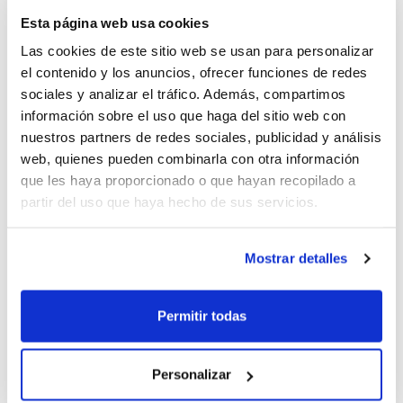
los chavales durante el desarrollo del Campeonato.
Esta página web usa cookies
El Pabellón Bancaixa de Vila-real acogerá
Las cookies de este sitio web se usan para personalizar
todas las sesiones de preparación de esta
el contenido y los anuncios, ofrecer funciones de redes
concentración:
sociales y analizar el tráfico. Además, compartimos
información sobre el uso que haga del sitio web con
nuestros partners de redes sociales, publicidad y análisis
Sábado 23 de febrero
web, quienes pueden combinarla con otra información
Entrenamiento de 18´00 a 20´00 h.
que les haya proporcionado o que hayan recopilado a
partir del uso que haya hecho de sus servicios.
Domingo 24 de febrero
Mostrar detalles
Entrenamiento de 10´00 a 13´30 h. y
partido amistoso a las 17´30 h.
Permitir todas
Personalizar