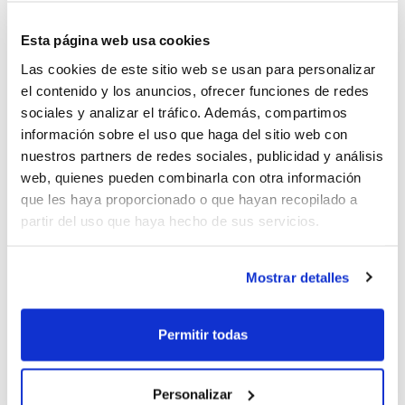
Esta página web usa cookies
Las cookies de este sitio web se usan para personalizar
el contenido y los anuncios, ofrecer funciones de redes
sociales y analizar el tráfico. Además, compartimos
información sobre el uso que haga del sitio web con
nuestros partners de redes sociales, publicidad y análisis
web, quienes pueden combinarla con otra información
que les haya proporcionado o que hayan recopilado a
partir del uso que haya hecho de sus servicios.
Este passat cap de setmana, nova
concentració de treball a Calp amb partit
Mostrar detalles
amistós davant els clubs CB Jorge Juan i
CD Salesians Villena. Una bona pedra de
Permitir todas
toc abans d'afrontar la següent cita, que
serà una concentració a Segorbe i
Personalizar