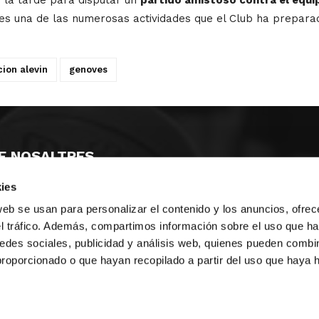
es una de las numerosas actividades que el Club ha prepar
cion alevin
genoves
E NOSALTRES
ies
LLÓ
MAYOR 100 3º 17ª
IA
MONESTIR DE POBLET 14 1ª 3º
web se usan para personalizar el contenido y los anuncios, ofrec
T
CIUDAD DE MATANZAS 12
el tráfico. Además, compartimos información sobre el uso que ha
edes sociales, publicidad y análisis web, quienes pueden combin
ta
fbcv@fbcv.es
proporcionado o que hayan recopilado a partir del uso que haya
u de notícies
|
Política de privacitat