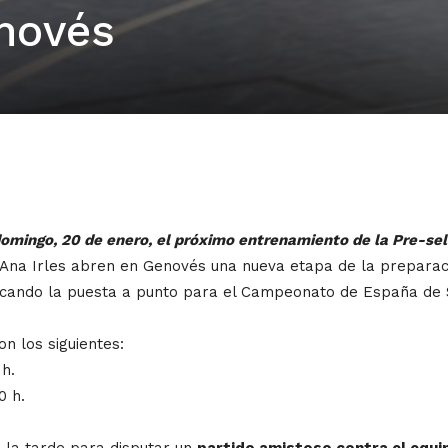
novés
omingo, 20 de enero, el próximo entrenamiento de la Pre-sel
y Ana Irles abren en Genovés una nueva etapa de la preparac
ificando la puesta a punto para el Campeonato de España de 
n los siguientes:
h.
0 h.
 la tarde para disputar un
partido amistoso contra el equip