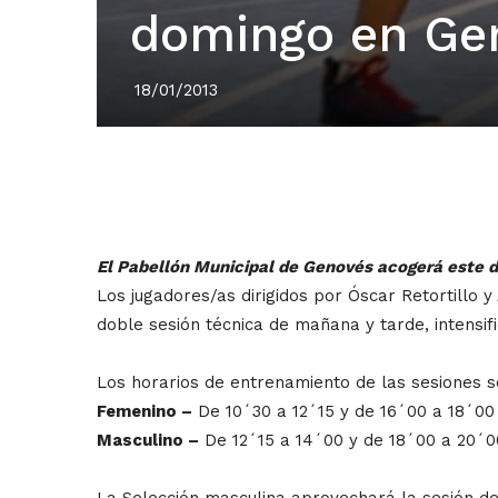
domingo en Ge
18/01/2013
El Pabellón Municipal de Genovés acogerá este d
Los jugadores/as dirigidos por Óscar Retortillo 
doble sesión técnica de mañana y tarde, intens
Los horarios de entrenamiento de las sesiones so
Femenino –
De 10´30 a 12´15 y de 16´00 a 18´00 
Masculino –
De 12´15 a 14´00 y de 18´00 a 20´0
La Selección masculina aprovechará la sesión de