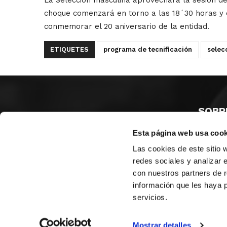
choque comenzará en torno a las 18´30 horas y 
conmemorar el 20 aniversario de la entidad.
ETIQUETES
programa de tecnificación
selec
SOBR
Esta página web usa cook
CASTE
VALÈNC
Las cookies de este sitio 
ALACAN
redes sociales y analizar 
con nuestros partners de r
Contac
información que les haya 
servicios.
© FEDERACIÓN BALONCESTO COMUNIDAD VALENCIANA
|
Arxi
Mostrar detalles