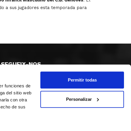
ado a sus jugadores esta temporada para
SEGUEIX-NOS
Permitir todas
er funciones de
ga del sitio web
Personalizar
arla con otra
 hecho de sus